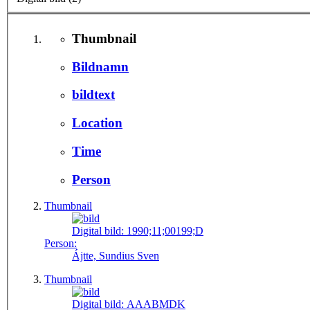
Thumbnail
Bildnamn
bildtext
Location
Time
Person
Thumbnail
Digital bild:
1990;11;00199;D
Person:
Ájtte, Sundius Sven
Thumbnail
Digital bild:
AAABMDK