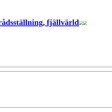
ådsställning, fjällvärld