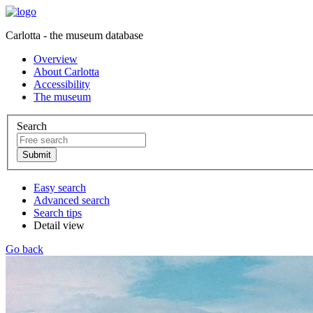
Carlotta - the museum database
Overview
About Carlotta
Accessibility
The museum
Search
Easy search
Advanced search
Search tips
Detail view
Go back