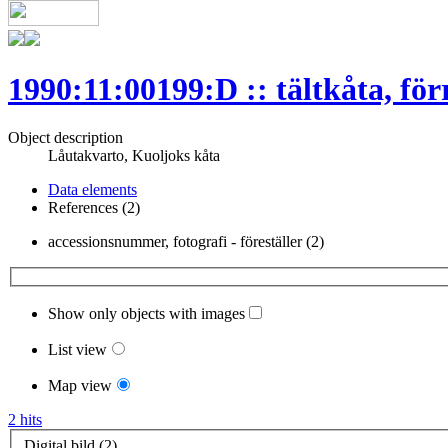
1990:11:00199:D :: tältkåta, förr
Object description
Låutakvarto, Kuoljoks kåta
Data elements
References (2)
accessionsnummer, fotografi - föreställer (2)
Show only objects with images
List view
Map view
2 hits
Digital bild (2)