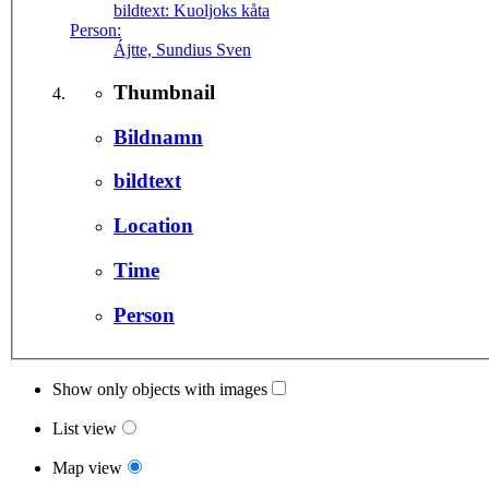
bildtext:
Kuoljoks kåta
Person:
Ájtte, Sundius Sven
Thumbnail
Bildnamn
bildtext
Location
Time
Person
Show only objects with images
List view
Map view