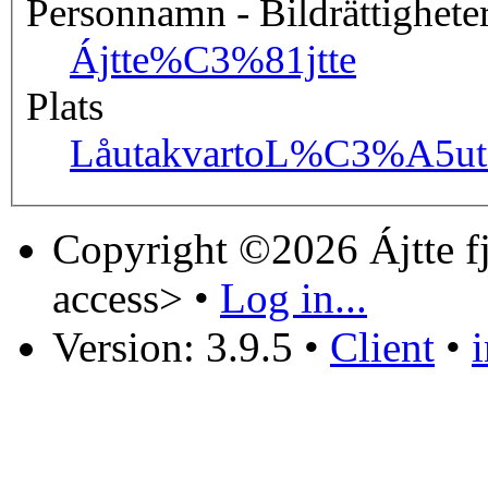
Personnamn - Bildrättighete
Ájtte
%C3%81jtte
Plats
Låutakvarto
L%C3%A5uta
Copyright ©2026 Ájtte f
access>
•
Log in...
Version: 3.9.5
•
Client
•