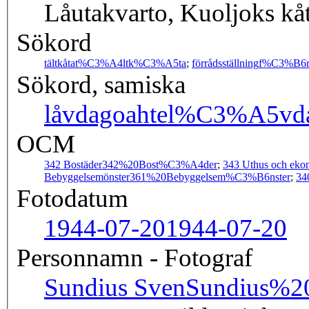
Låutakvarto, Kuoljoks kå
Sökord
tältkåta
t%C3%A4ltk%C3%A5ta
;
förrådsställning
f%C3%B6r
Sökord, samiska
låvdagoahte
l%C3%A5vda
OCM
342 Bostäder
342%20Bost%C3%A4der
;
343 Uthus och eko
Bebyggelsemönster
361%20Bebyggelsem%C3%B6nster
;
34
Fotodatum
1944-07-20
1944-07-20
Personnamn - Fotograf
Sundius Sven
Sundius%2