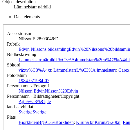
Object description
Lämmelstarr närbild
Data elements
Accessionsnr
NilssonE:28:03046:D
Rubrik
Edvin Nilssons bildsamling
Edvin%20Nilssons%20bildsamli
Bildbeskrivning
Lämmelstarr närbild
L%C3%A4mmelstarr%20n%C3%A4rbi
Sökord
växt
v%C3%A4xt
;
Lämmelstarr
L%C3%A4mmelstarr
;
Carex
Fotodatum
1984-07
1984-07
Personnamn - Fotograf
Nilsson Edvin
Nilsson%20Edvin
Personnamn - Bildrättigheter/Copyright
Ájtte
%C3%81jtte
land - avbildat
Sverige
Sverige
Plats
Björkliden
Bj%C3%B6rkliden
;
Kiruna kn
Kiruna%20kn
;
Rau