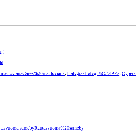
ng
ld
 macloviana
Carex%20macloviana
;
Halvgräs
Halvgr%C3%A4s
;
Cypera
tasvuoma sameby
Rautasvuoma%20sameby