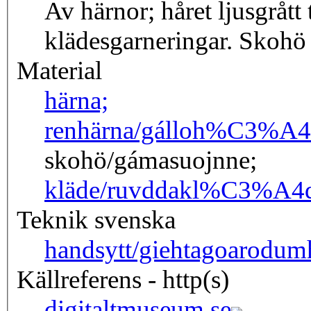
Av härnor; håret ljusgrått
klädesgarneringar. Skohö 
Material
härna;
renhärna/gállo
h%C3%A4
skohö/gámasuojnne;
kläde/ruvdda
kl%C3%A4d
Teknik svenska
handsytt/giehtagoarodum
Källreferens - http(s)
digitaltmuseum.se