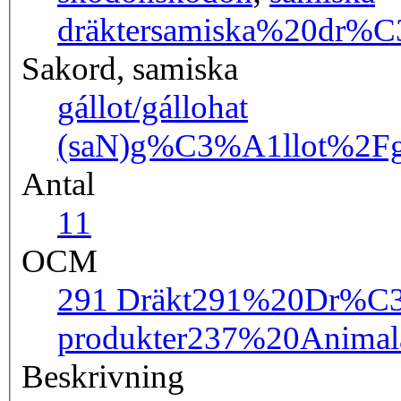
dräkter
samiska%20dr%C
Sakord, samiska
gállot/gállohat
(saN)
g%C3%A1llot%2F
Antal
1
1
OCM
291 Dräkt
291%20Dr%C
produkter
237%20Animal
Beskrivning