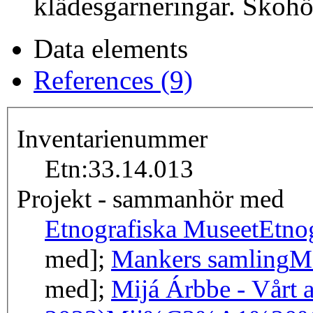
klädesgarneringar. Skohö 
Data elements
References (9)
Inventarienummer
Etn:33.14.013
Projekt - sammanhör med
Etnografiska Museet
Etno
med];
Mankers samling
M
med];
Mijá Árbbe - Vårt ar