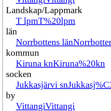
Landskap/Lappmark
T lpm
T%20lpm
län
Norrbottens län
Norrbot
kommun
Kiruna kn
Kiruna%20kn
socken
Jukkasjärvi sn
Jukkasj%C
by
Vittangi
Vittangi