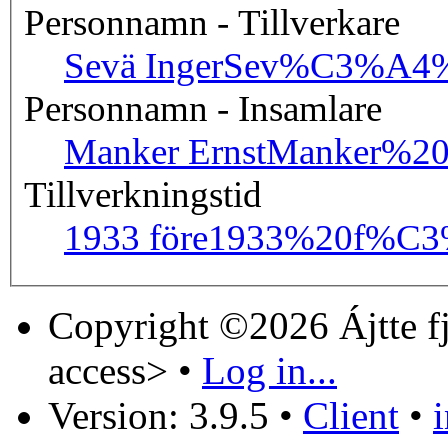
Personnamn - Tillverkare
Sevä Inger
Sev%C3%A4%
Personnamn - Insamlare
Manker Ernst
Manker%20
Tillverkningstid
1933 före
1933%20f%C3
Copyright ©2026 Ájtte f
access>
•
Log in...
Version: 3.9.5
•
Client
•