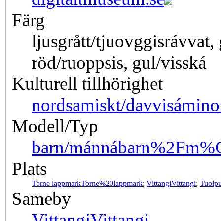
Färg
ljusgrått/tjuovggisrávvat,
röd/ruoppsis, gul/visská
Kulturell tillhörighet
nordsamiskt/davvisámi
no
Modell/Typ
barn/mánná
barn%2Fm%
Plats
Torne lappmark
Torne%20lappmark
;
Vittangi
Vittangi
;
Tuolp
Sameby
Vittangi
Vittangi