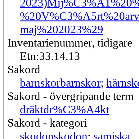
2023)
Mij%C3%A1%20%
%20V%C3%A5rt%20arv%
maj%202023%29
Inventarienummer, tidigare
Etn:33.14.13
Sakord
barnskor
barnskor
;
härnsk
Sakord - övergripande term
dräkt
dr%C3%A4kt
Sakord - kategori
skodon
skodon
;
samiska